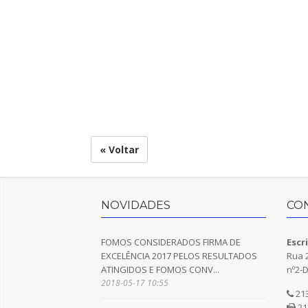
« Voltar
NOVIDADES
CO
FOMOS CONSIDERADOS FIRMA DE
Escr
EXCELÊNCIA 2017 PELOS RESULTADOS
Rua 2
ATINGIDOS E FOMOS CONV...
nº2-D
2018-05-17 10:55
213
21