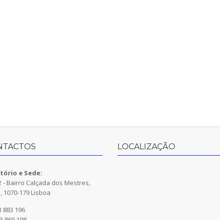
NTACTOS
LOCALIZAÇÃO
itório e Sede:
 - Bairro Calçada dos Mestres,
, 1070-179 Lisboa
 883 196
3 869 198